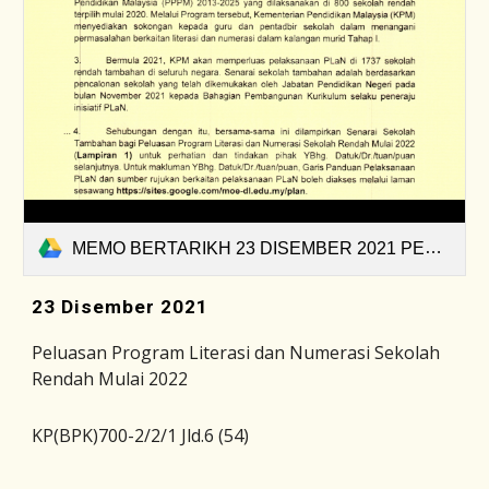
MEMO BERTARIKH 23 DISEMBER 2021 PELUASAN PROGRAM LITERASI DAN NUMERASI SEKOLAH RENDAH MULAI TAHUN 2022 (2021-1640248638469).pdf
23 Disember 2021
Pe
luasan
Program Literasi dan Numerasi Sekolah
Rendah Mulai 202
2
KP(BPK)7
0
0-2/2/1 Jld.
6
(5
4
)